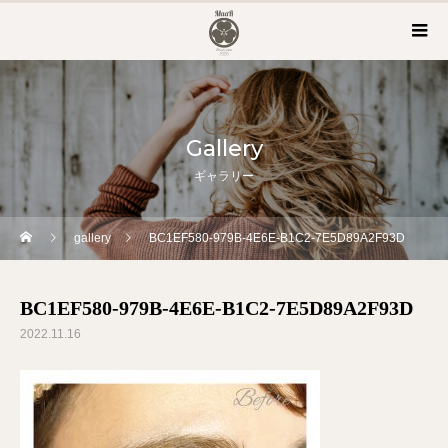
Gallery
ギャラリー
gallery
BC1EF580-979B-4E6E-B1C2-7E5D89A2F93D
BC1EF580-979B-4E6E-B1C2-7E5D89A2F93D
2022.11.16