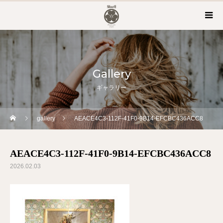
Gallery
ギャラリー
gallery
AEACE4C3-112F-41F0-9B14-EFCBC436ACC8
AEACE4C3-112F-41F0-9B14-EFCBC436ACC8
2026.02.03