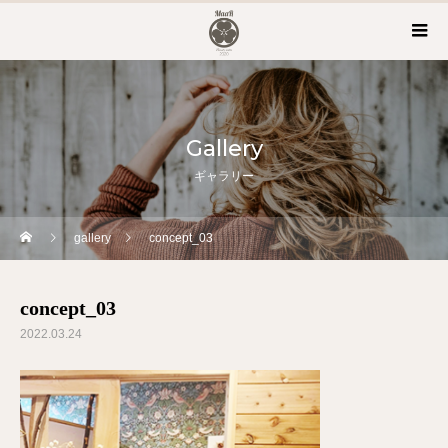
Gallery
ギャラリー
gallery
concept_03
concept_03
2022.03.24