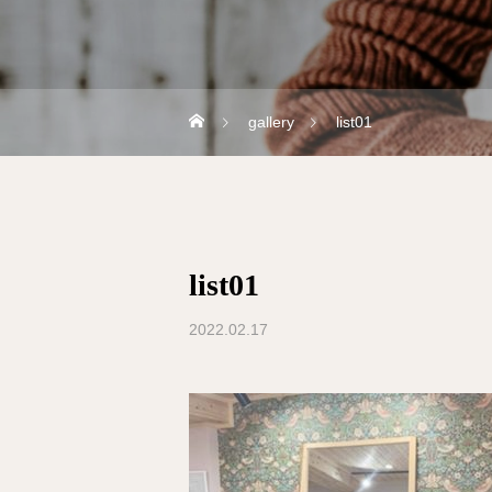
gallery
list01
list01
2022.02.17